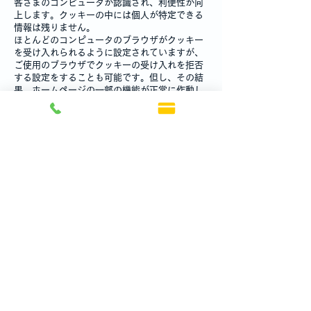
客さまのコンピュータが認識され、利便性が向
上します。クッキーの中には個人が特定できる
情報は残りません。
ほとんどのコンピュータのブラウザがクッキー
を受け入れられるように設定されていますが、
ご使用のブラウザでクッキーの受け入れを拒否
する設定をすることも可能です。但し、その結
果、ホームページの一部の機能が正常に作動し
ない場合がありますのでご了承ください。
2）他サイトのリンクについて
当社ホームページには、お客さまに対し、有用
な情報・サービスをご提供するため他の会社の
運営するホームページへのリンクがあります。
リンク先のホームページにおける個人情報につ
いて、当社は一切責任を負うことができません
ので、あらかじめご了承ください。
3）個人情報の保管場所について
当社ホームページはWixを利用しており、個人
情報は日本国外のデーターセンターで保管され
る場合があります。
詳細はWix社のプライバシーポリシーをご確認